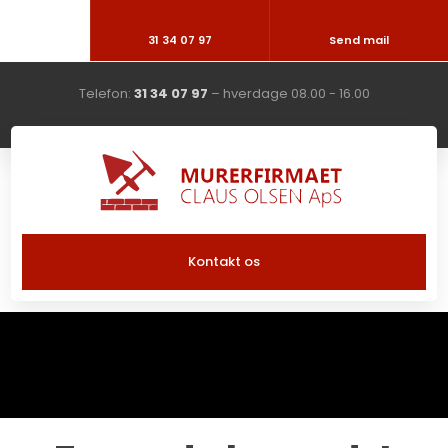
31 34 07 97
Send mail
Telefon:
31 34 07 97
– hverdage 08.00 - 16.00
Kontakt os​