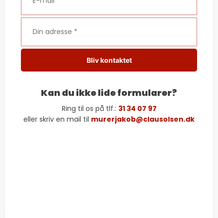
​Kan du ikke lide formularer?
Ring til os på tlf.:
31 34 07 97
​eller skriv en mail til
murerjakob@clausolsen.dk