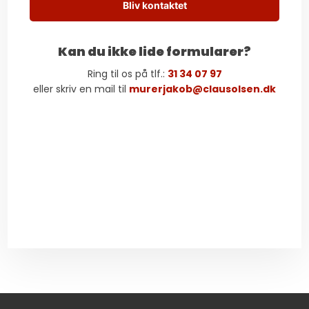
​Kan du ikke lide formularer?
Ring til os på tlf.:
31 34 07 97
​eller skriv en mail til
murerjakob@clausolsen.dk