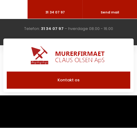
31 34 07 97
Send mail
Telefon:
31 34 07 97
– hverdage 08.00 - 16.00
Kontakt os​