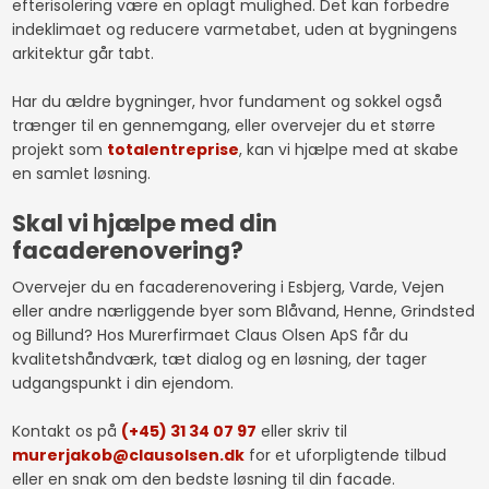
efterisolering være en oplagt mulighed. Det kan forbedre
indeklimaet og reducere varmetabet, uden at bygningens
arkitektur går tabt.
Har du ældre bygninger, hvor fundament og sokkel også
trænger til en gennemgang, eller overvejer du et større
projekt som
totalentreprise
, kan vi hjælpe med at skabe
en samlet løsning.
Skal vi hjælpe med din
facaderenovering?
Overvejer du en facaderenovering i Esbjerg, Varde, Vejen
eller andre nærliggende byer som Blåvand, Henne, Grindsted
og Billund? Hos Murerfirmaet Claus Olsen ApS får du
kvalitetshåndværk, tæt dialog og en løsning, der tager
udgangspunkt i din ejendom.
Kontakt os på
(+45) 31 34 07 97
eller skriv til
murerjakob@clausolsen.dk
for et uforpligtende tilbud
eller en snak om den bedste løsning til din facade.